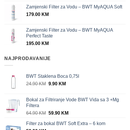
Zamjenski Filter za Vodu – BWT MyAQUA Soft
179.00
KM
Zamjenski Filter za Vodu – BWT MyAQUA
Perfect Taste
195.00
KM
NAJPRODAVANIJE
BWT Staklena Boca 0,75l
Original
Current
24.90
KM
9.90
KM
price
price
was:
is:
Bokal za Filtriranje Vode BWT Vida sa 3 +Mg
24.90 KM.
9.90 KM.
Filtera
Original
Current
64.90
KM
59.90
KM
price
price
Filter za bokal BWT Soft Extra – 6 kom
was:
is: