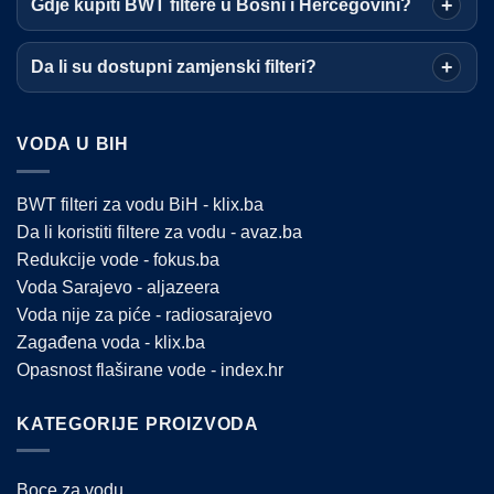
Gdje kupiti BWT filtere u Bosni i Hercegovini?
Da li su dostupni zamjenski filteri?
VODA U BIH
BWT filteri za vodu BiH - klix.ba
Da li koristiti filtere za vodu - avaz.ba
Redukcije vode - fokus.ba
Voda Sarajevo - aljazeera
Voda nije za piće - radiosarajevo
Zagađena voda - klix.ba
Opasnost flaširane vode - index.hr
KATEGORIJE PROIZVODA
Boce za vodu