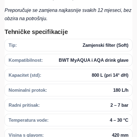
Preporučuje se zamjena najkasnije svakih 12 mjeseci, bez
obzira na potrošnju.
Tehničke specifikacije
Tip:
Zamjenski filter (Soft)
Kompatibilnost:
BWT MyAQUA i AQA drink glave
Kapacitet (std):
800 L (pri 14° dH)
Nominalni protok:
180 L/h
Radni pritisak:
2 – 7 bar
Temperatura vode:
4 – 30 °C
Visina s glavom:
420 mm