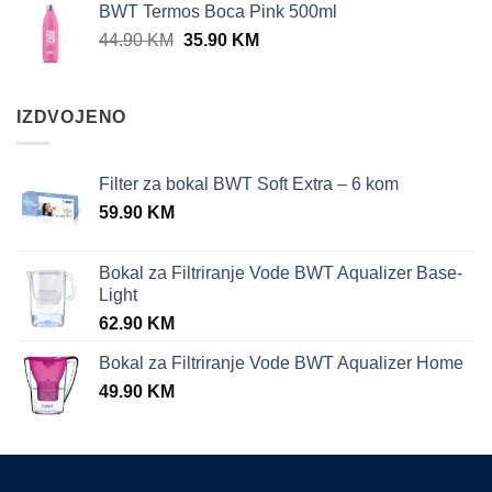
BWT Termos Boca Pink 500ml
24.90 KM.
9.90 KM.
Original
Current
44.90
KM
35.90
KM
price
price
was:
is:
44.90 KM.
35.90 KM.
IZDVOJENO
Filter za bokal BWT Soft Extra – 6 kom
59.90
KM
Bokal za Filtriranje Vode BWT Aqualizer Base-
Light
62.90
KM
Bokal za Filtriranje Vode BWT Aqualizer Home
49.90
KM