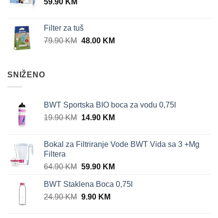
59.90
KM
64.90 KM.
59.90 KM.
Filter za tuš
Original
Current
79.90
KM
48.00
KM
price
price
was:
is:
79.90 KM.
48.00 KM.
SNIŽENO
BWT Sportska BIO boca za vodu 0,75l
Original
Current
19.90
KM
14.90
KM
price
price
was:
is:
Bokal za Filtriranje Vode BWT Vida sa 3 +Mg
19.90 KM.
14.90 KM.
Filtera
Original
Current
64.90
KM
59.90
KM
price
price
BWT Staklena Boca 0,75l
was:
is:
Original
Current
24.90
KM
64.90 KM.
9.90
KM
59.90 KM.
price
price
was:
is: