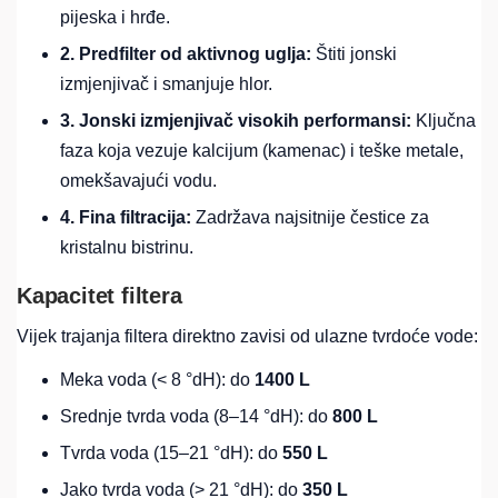
pijeska i hrđe.
2. Predfilter od aktivnog uglja:
Štiti jonski
izmjenjivač i smanjuje hlor.
3. Jonski izmjenjivač visokih performansi:
Ključna
faza koja vezuje kalcijum (kamenac) i teške metale,
omekšavajući vodu.
4. Fina filtracija:
Zadržava najsitnije čestice za
kristalnu bistrinu.
Kapacitet filtera
Vijek trajanja filtera direktno zavisi od ulazne tvrdoće vode:
Meka voda (< 8 °dH): do
1400 L
Srednje tvrda voda (8–14 °dH): do
800 L
Tvrda voda (15–21 °dH): do
550 L
Jako tvrda voda (> 21 °dH): do
350 L