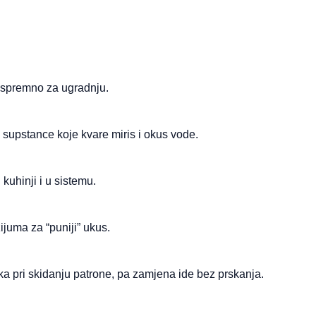
u, spremno za ugradnju.
e supstance koje kvare miris i okus vode.
uhinji i u sistemu.
ijuma za “puniji” ukus.
a pri skidanju patrone, pa zamjena ide bez prskanja.