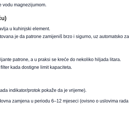
uje vodu magnezijumom.
ću)
vlja u kuhinjski element.
ktovana je da patrone zamijeniš brzo i sigurno, uz automatsko z
jante patrone, a u praksi se kreće do nekoliko hiljada litara.
filter kada dostigne limit kapaciteta.
kada indikator/protok pokaže da je vrijeme).
edovna zamjena u periodu 6–12 mjeseci (ovisno o uslovima rada i
.