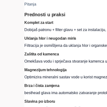
Pitanja
Prednosti u praksi
Komplet za start
Dobijaš patronu + filter glavu + set za instalacij
Uklanja hlor i neugodan miris
Filtracija je osmišljena da uklanja hlor i organsk
Zaštita od kamenca
Omekšava vodu i sprječava stvaranje kamenca u k
Magnezijum tehnologija
Optimizira mineralni sastav vode u korist magnez
Brza i čista zamjena
besthead glava ima automatsko zatvaranje protok
Slavina po izboru