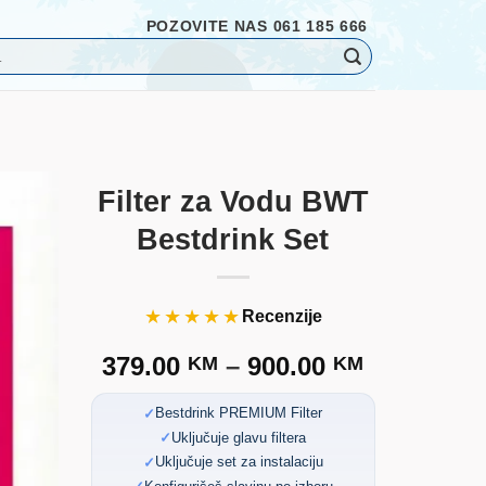
POZOVITE NAS 061 185 666
Filter za Vodu BWT
Bestdrink Set
★★★★★
Recenzije
Price
379.00
–
900.00
KM
KM
range:
379.00 K
Bestdrink PREMIUM Filter
through
Uključuje glavu filtera
Uključuje set za instalaciju
900.00 K