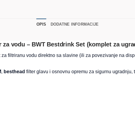
OPIS
DODATNE INFORMACIJE
er za vodu – BWT Bestdrink Set (komplet za ugra
 za filtriranu vodu direktno sa slavine (ili za povezivanje na dis
M
,
besthead
filter glavu i osnovnu opremu za sigurnu ugradnju