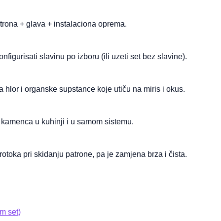
atrona + glava + instalaciona oprema.
igurisati slavinu po izboru (ili uzeti set bez slavine).
a hlor i organske supstance koje utiču na miris i okus.
 kamenca u kuhinji i u samom sistemu.
toka pri skidanju patrone, pa je zamjena brza i čista.
m set)