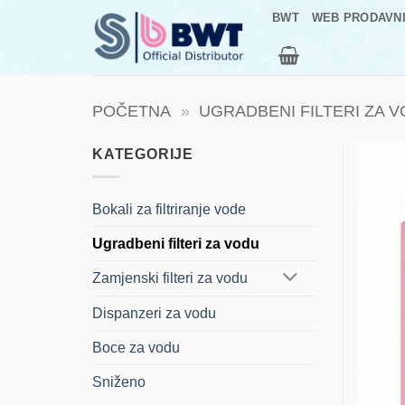
Skip
BWT
WEB PRODAVN
to
content
POČETNA
»
UGRADBENI FILTERI ZA 
KATEGORIJE
Bokali za filtriranje vode
Ugradbeni filteri za vodu
Zamjenski filteri za vodu
Dispanzeri za vodu
Boce za vodu
Sniženo