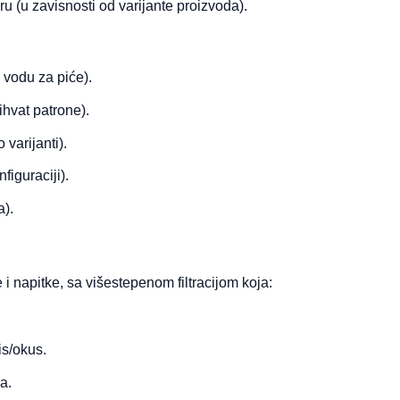
u (u zavisnosti od varijante proizvoda).
vodu za piće).
ihvat patrone).
 varijanti).
iguraciji).
a).
 napitke, sa višestepenom filtracijom koja:
is/okus.
a.