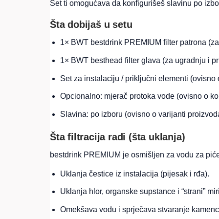
Set ti omogućava da konfigurišeš slavinu po izbor
Šta dobijaš u setu
1× BWT bestdrink PREMIUM filter patrona (za 
1× BWT besthead filter glava (za ugradnju i pr
Set za instalaciju / priključni elementi (ovisno o
Opcionalno: mjerač protoka vode (ovisno o konf
Slavina: po izboru (ovisno o varijanti proizvod
Šta filtracija radi (šta uklanja)
bestdrink PREMIUM je osmišljen za vodu za piće i
Uklanja čestice iz instalacija (pijesak i rđa).
Uklanja hlor, organske supstance i “strani” mir
Omekšava vodu i sprječava stvaranje kamenc