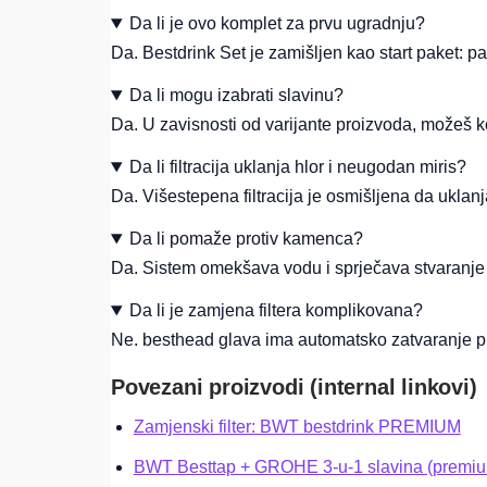
Da li je ovo komplet za prvu ugradnju?
Da. Bestdrink Set je zamišljen kao start paket: p
Da li mogu izabrati slavinu?
Da. U zavisnosti od varijante proizvoda, možeš konf
Da li filtracija uklanja hlor i neugodan miris?
Da. Višestepena filtracija je osmišljena da uklanj
Da li pomaže protiv kamenca?
Da. Sistem omekšava vodu i sprječava stvaranje
Da li je zamjena filtera komplikovana?
Ne. besthead glava ima automatsko zatvaranje pro
Povezani proizvodi (internal linkovi)
Zamjenski filter: BWT bestdrink PREMIUM
BWT Besttap + GROHE 3‑u‑1 slavina (premiu