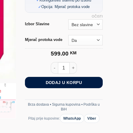
Konfigurišeš slavinu po izboru
Opcija: Mjerač protoka vode
OČISTI
Izbor Slavine
Mjerač protoka vode
599.00
KM
Filter za Vodu BWT Bestdrink Set k
DODAJ U KORPU
Brza dostava • Sigurna kupovina • Podrška u
BiH
Pitaj prije kupovine:
WhatsApp
Viber